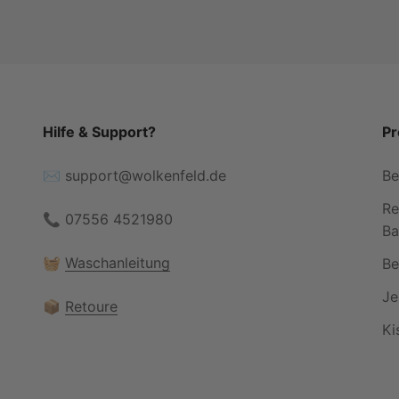
Hilfe & Support?
Pr
✉️ support@wolkenfeld.de
Be
Re
📞 07556 4521980
Ba
🧺
Waschanleitung
Be
Je
📦
Retoure
Ki