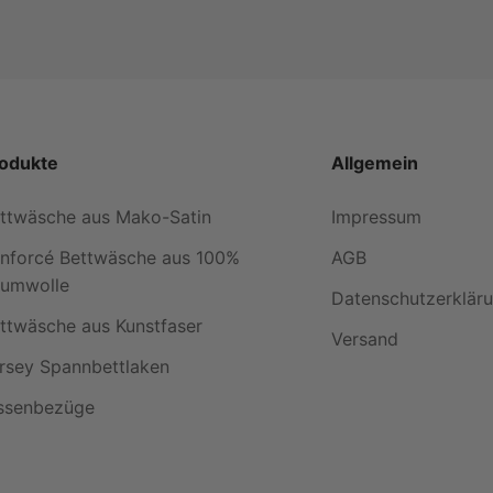
odukte
Allgemein
ttwäsche aus Mako-Satin
Impressum
nforcé Bettwäsche aus 100%
AGB
umwolle
Datenschutzerklär
ttwäsche aus Kunstfaser
Versand
rsey Spannbettlaken
ssenbezüge