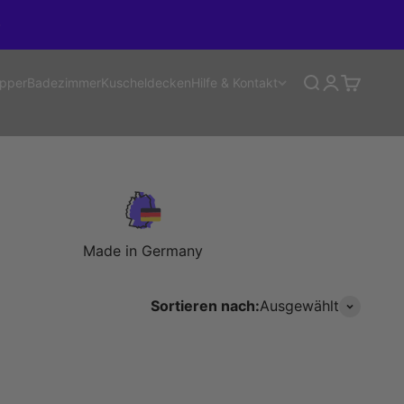
Suche
Anmelden
Warenko
Hilfe & Kontakt
pper
Badezimmer
Kuscheldecken
Made in Germany
Sortieren nach:
Ausgewählt