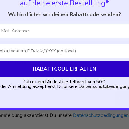
auf deine erste Bestellung*
Wohin dürfen wir deinen Rabattcode senden?
il
urtsdatum
.. Nicht verpassen!
RABATTCODE ERHALTEN
ch für unseren Newsletter an und erhalte exklusiven Zugriff
*ab einem Mindestbestellwert von 50€.
chlaftipps, neue Produkte, Angebote und tolle Rabatte.
 der Anmeldung akzeptierst Du unsere
Datenschutzbedingun
Abo
Anmeldung akzeptierst Du unsere
Datenschutzbedingungen