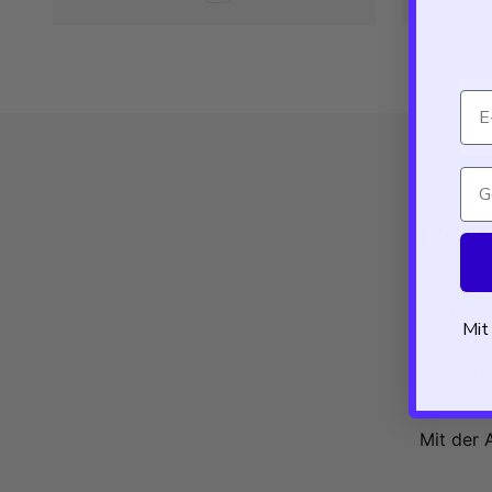
Ema
Geb
Psst
Melde di
besten S
Mit
Mit der 