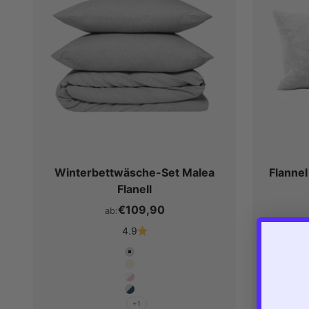
Winterbettwäsche-Set Malea
Flanne
Flanell
€109,90
ab:
4.9
Farbe
Sturmgrau
Beige
Silver / Rose
Hellgrau / Marine Blau
+1