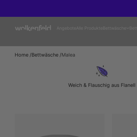
Zum Inhalt springen
Wolkenfeld
Bettwäsche
Angebote
Alle Produkte
Bet
Home
/
Bettwäsche
/
Malea
Weich & Flauschig aus Flanell