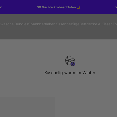
30 Nächte Probeschlafen 🌙
twäsche Bundles
Spannbettlaken
Kissenbezüge
Bettdecke & Kissen
To
Kuschelig warm im Winter