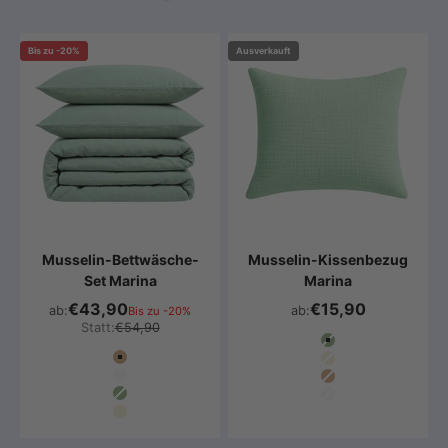
Bis zu -20%
Ausverkauft
Musselin-Bettwäsche-
Musselin-Kissenbezug
Set Marina
Marina
€43,90
€15,90
ab:
ab:
Bis zu -20%
Statt:
€54,90
Farbe
Salbeigrün
Farbe
Caffee
Beige
Hellgrau
Caffee
Salbeigrün
Hellgrau
Beige