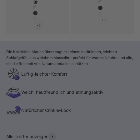
Farbe
Hellgrau / Dunkelgrau
Hellgrau / Weiß
Hellgrau / Weiß
Anthrazit
Anthrazit
Hellgrau
+5
Hellgrau
+5
Die Kollektion Marina überzeugt mit einem natürlichen, leichten
Schlafgefühl aus weichem Musselin – perfekt für warme Nächte und alle,
die die Reinheit von Naturmaterialien schätzen.
Luftig-leichter Komfort
Weich, hautfreundlich und atmungsaktiv
Natürlicher Crinkle-Look
Alle Treffer anzeigen