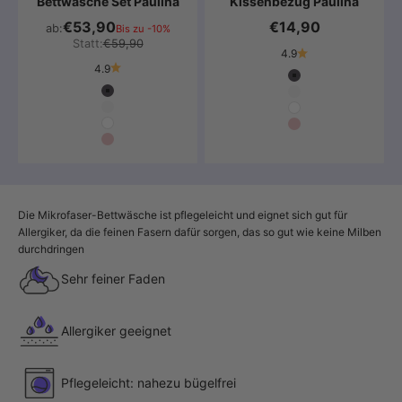
Bettwäsche Set Paulina
Kissenbezug Paulina
€53,90
€14,90
ab:
Bis zu -10%
Statt:
€59,90
4.9
4.9
Farbe
Anthrazit
Farbe
Anthrazit
Hellgrau
Hellgrau
Weiß
Weiß
Altrosa
Altrosa
Die Mikrofaser-Bettwäsche ist pflegeleicht und eignet sich gut für
Allergiker, da die feinen Fasern dafür sorgen, das so gut wie keine Milben
durchdringen
Sehr feiner Faden
Allergiker geeignet
Pflegeleicht: nahezu bügelfrei