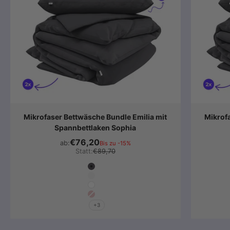
Mikrofaser Bettwäsche Bundle Emilia mit
Mikrofa
Spannbettlaken Sophia
€76,20
ab:
Bis zu -15%
Statt:
€89,70
Farbe
Anthrazit
Hellgrau
Weiß
Altrosa
+3