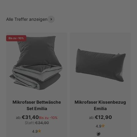
Alle Treffer anzeigen
Bis zu -10%
Mikrofaser Bettwäsche
Mikrofaser Kissenbezug
Set Emilia
Emilia
€31,40
€12,90
ab:
ab:
Bis zu -10%
Statt:
€34,90
4.9
4.9
Farbe
Hellgrau / Dunkelg