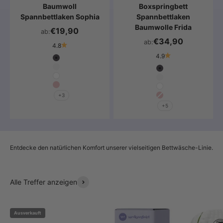
Baumwoll
Boxspringbett
Spannbettlaken Sophia
Spannbettlaken
Baumwolle Frida
€19,90
ab:
€34,90
ab:
4.8
4.9
Farbe
Anthrazit
Farbe
Hellgrau
Anthrazit
Weiß
Hellgrau
Altrosa
Weiß
+3
Altrosa
+5
Entdecke den natürlichen Komfort unserer vielseitigen Bettwäsche-Linie.
Alle Treffer anzeigen
Ausverkauft