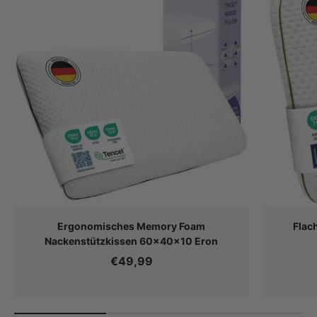
Ergonomisches Memory Foam
Flac
Nackenstützkissen 60×40×10 Eron
€49,99