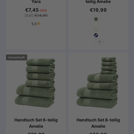
Yara
teilig Amelie
€7,45
€19,99
-50%
Statt:
€14,90
Farbe
Salbeigrün
5.0
Weiß
Beige
Marine Blau
+2
Ausverkauft
Handtuch Set 6-teilig
Handtuch Set 8-teilig
Amelie
Amelie