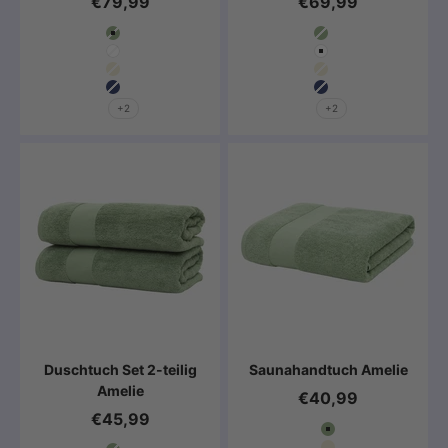
€79,99
€69,99
Farbe
Farbe
Salbeigrün
Salbeigrün
Weiß
Weiß
Beige
Beige
Marine Blau
Marine Blau
+2
+2
Duschtuch Set 2-teilig
Saunahandtuch Amelie
Amelie
€40,99
€45,99
Farbe
Salbeigrün