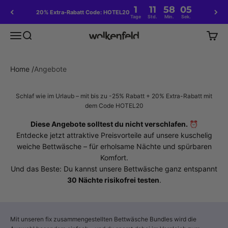
Zum Inhalt springen
1
11
58
04
20% Extra-Rabatt Code: HOTEL20
Tage
Std.
Min.
Sek.
Menü
Suche
Waren
Wolkenfeld
Home
/
Angebote
Schlaf wie im Urlaub – mit bis zu -25% Rabatt + 20% Extra-Rabatt mit
dem Code HOTEL20
Diese Angebote solltest du nicht verschlafen. ⏰
Entdecke jetzt attraktive Preisvorteile auf unsere kuschelig
weiche Bettwäsche – für erholsame Nächte und spürbaren
Komfort.
Und das Beste: Du kannst unsere Bettwäsche ganz entspannt
30 Nächte risikofrei testen
.
Mit unseren fix zusammengestellten Bettwäsche Bundles wird die