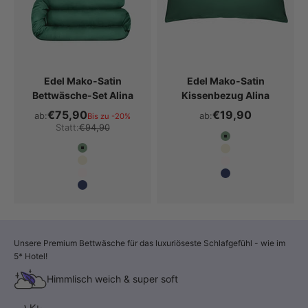
Edel Mako-Satin
Edel Mako-Satin
Bettwäsche-Set Alina
Kissenbezug Alina
€75,90
€19,90
ab:
ab:
Bis zu -20%
Statt:
€94,90
Farbe
Waldgrün
Farbe
Waldgrün
Beige
Beige
Ecru
Ecru
Marine Blau
Marine Blau
Unsere Premium Bettwäsche für das luxuriöseste Schlafgefühl - wie im
5* Hotel!
Himmlisch weich & super soft