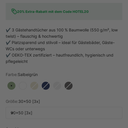
20% Extra-Rabatt mit dem Code HOTEL20
✔️ 3 Gästehandtücher aus 100 % Baumwolle (550 g/m², low
twist) – flauschig & hochwertig
✔️ Platzsparend und stilvoll – ideal für Gästebäder, Gäste-
WCs oder unterwegs
✔️ OEKO-TEX zertifiziert – hautfreundlich, hygienisch und
pflegeleicht
Farbe:
Salbeigrün
Salbeigrün
Weiß
Beige
Marine Blau
Hellgrau
Dunkelgrau
Größe:
30x50 [3x]
30x50 [3x]