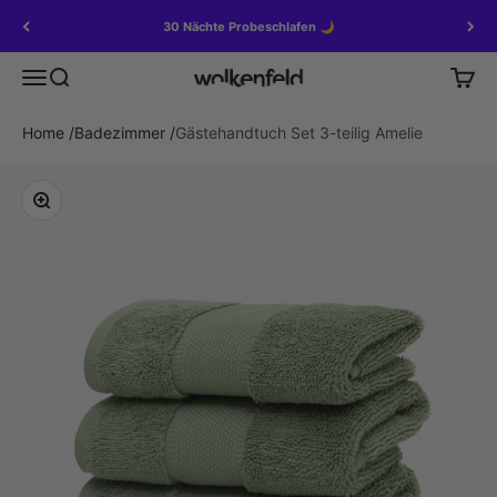
Zum Inhalt springen
30 Nächte Probeschlafen 🌙
Menü
Suche
Waren
Wolkenfeld
Home
/
Badezimmer
/
Gästehandtuch Set 3-teilig Amelie
Bild vergrößern