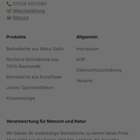
📞 07556 4521980
🧺
Waschanleitung
📦
Retoure
Produkte
Allgemein
Bettwäsche aus Mako-Satin
Impressum
Renforcé Bettwäsche aus
AGB
100% Baumwolle
Datenschutzerklärung
Bettwäsche aus Kunstfaser
Versand
Jersey Spannbettlaken
Kissenbezüge
Verantwortung für Mensch und Natur
Wir bieten dir erstklassige Bettwäsche zu einem fairen Preis.
Aber nicht nur die Preise sind fair, sondern die gesamte