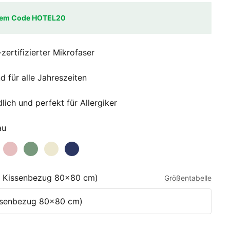
 dem Code HOTEL20
rtifizierter Mikrofaser
 für alle Jahreszeiten
lich und perfekt für Allergiker
au
u
iß
Altrosa
Waldgrün
Beige
Marine Blau
 1 Kissenbezug 80x80 cm)
Größentabelle
issenbezug 80x80 cm)