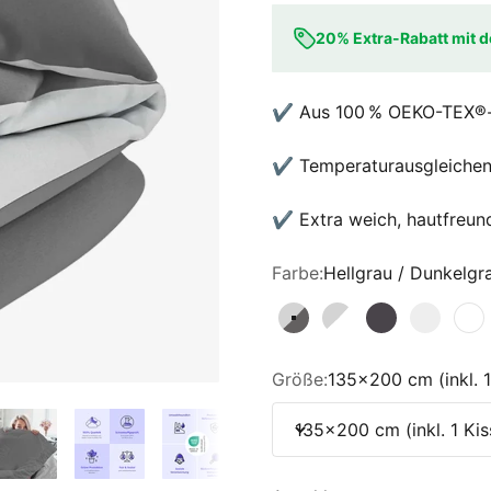
20% Extra-Rabatt mit
✔️ Aus 100 % OEKO-TEX®-ze
✔️ Temperaturausgleichend
✔️ Extra weich, hautfreund
Farbe:
Hellgrau / Dunkelgr
Hellgrau / Dunkelgrau
Hellgrau / Weiß
Anthrazit
Hellgra
We
Größe:
135x200 cm (inkl.
135x200 cm (inkl. 1 K