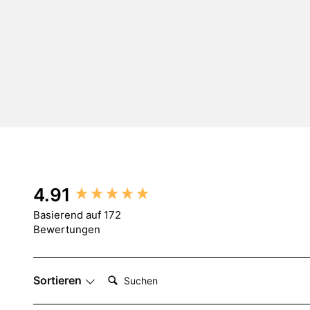
New content loaded
4.91
Basierend auf 172
Bewertungen
Suchen:
Sortieren