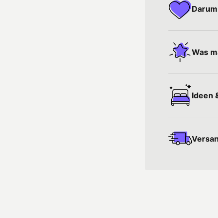
Darum 
Was ma
Ideen &
Versan