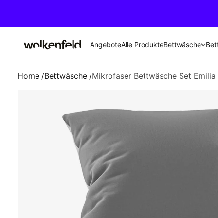
Zum Inhalt springen
Wolkenfeld
Bettwäsche
Angebote
Alle Produkte
Bet
Home
/
Bettwäsche
/
Mikrofaser Bettwäsche Set Emilia