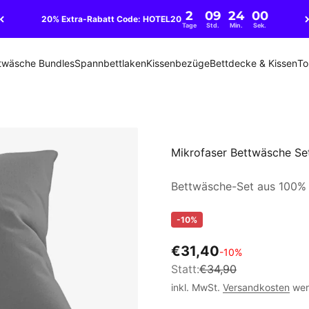
30 Nächte Probeschlafen 🌙
twäsche Bundles
Spannbettlaken
Kissenbezüge
Bettdecke & Kissen
To
Mikrofaser Bettwäsche Set
Bettwäsche-Set aus 100% 
-10%
€31,40
-10%
Statt:
€34,90
inkl. MwSt.
Versandkosten
wer