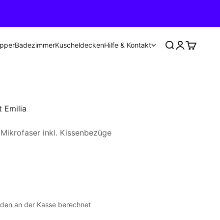
Suche
Anmelden
Warenko
Hilfe & Kontakt
pper
Badezimmer
Kuscheldecken
 Emilia
Mikrofaser inkl. Kissenbezüge
den an der Kasse berechnet